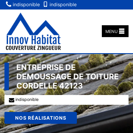
indisponible
indisponible
MENU
ENTREPRISE DE
DEMOUSSAGE DE TOITURE
CORDELLE 42123
indisponible
NOS RÉALISATIONS