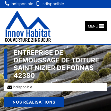
indisponible
indisponible
MENU
ENTREPRISE DE
DEMOUSSAGE DE TOITURE
SAINT NIZIER DE FORNAS
42380
indisponible
NOS RÉALISATIONS