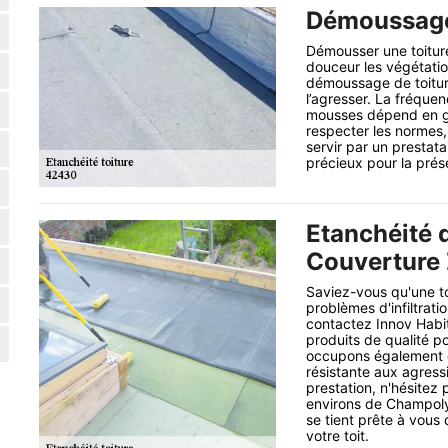
Démoussage 
Démousser une toiture
douceur les végétatio
démoussage de toiture
l’agresser. La fréque
mousses dépend en gra
respecter les normes
servir par un prestata
précieux pour la prése
Etanchéité d
Couverture Z
Saviez-vous qu'une to
problèmes d'infiltrati
contactez Innov Habi
produits de qualité p
occupons également de 
résistante aux agressi
prestation, n'hésitez 
environs de Champol
se tient prête à vous 
votre toit.