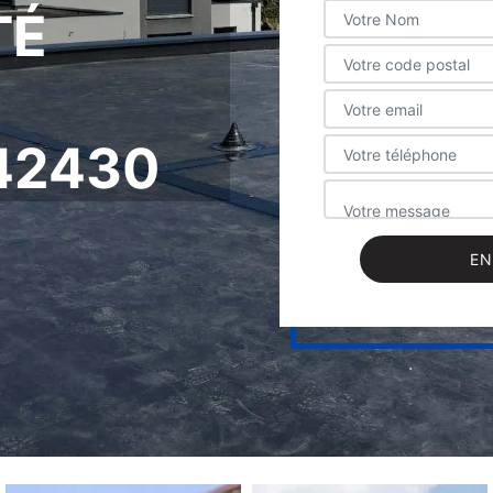
TÉ
42430