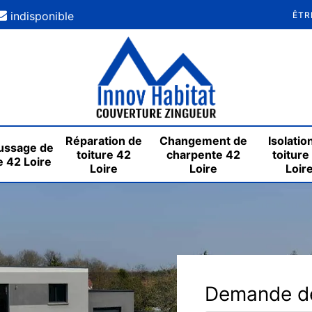
indisponible
ÊTR
Réparation de
Changement de
Isolatio
ssage de
toiture 42
charpente 42
toiture
e 42 Loire
Loire
Loire
Loir
Demande de