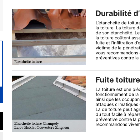
Durabilité d
L’étanchéité de toitur
la toiture. La toiture 
de son étanchéité. Le
la toiture coûtent ass
fuite et l’infiltration 
victime de la pénétrat
vous recommandons de 
préventives contre la f
Fuite toiture
La toiture est une pi
fonctionnement de la t
ainsi que les occupan
attaques climatiques c
La de toiture peut ag
du tout facile à répare
préventive contre la p
recommandons vivemen