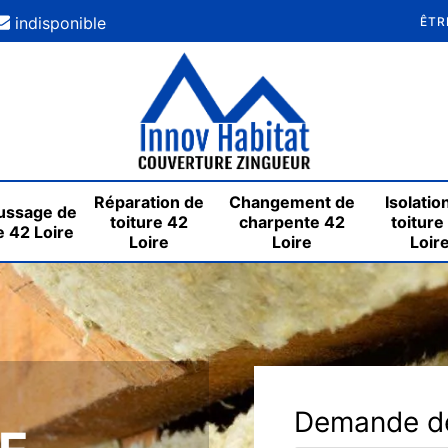
indisponible
ÊTR
Réparation de
Changement de
Isolatio
ssage de
toiture 42
charpente 42
toiture
e 42 Loire
Loire
Loire
Loir
Demande de