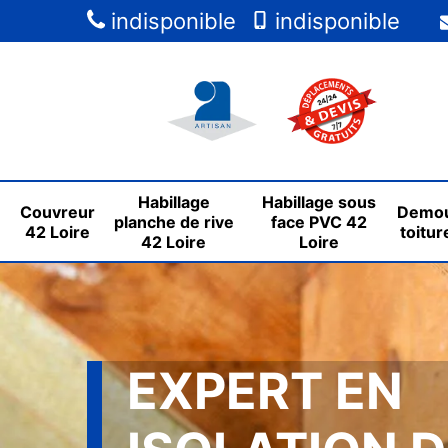
indisponible
indisponible
Habillage
Habillage sous
Couvreur
Demou
planche de rive
face PVC 42
42 Loire
toitur
42 Loire
Loire
EXPERT EN