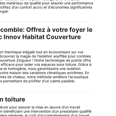
des matériaux de qualité pour assurer une performance
rofitez d’un confort accru et d'économies significatives
rgie!
 comble: Offrez à votre foyer le
c Innov Habitat Couverture
rt thermique inégalé tout en économisant sur vos
écouvrez la magie de l'isolation soufflée pour combles
uverture Zingueur ! Notre technologie de pointe offre
 efficace pour isoler vos espaces sous toiture. Grâce à
se et homogène, nous garantissons une isolation
votre maison des variations climatiques extrêmes. En
ertes de chaleur, notre méthode améliore l'acoustique
us permettant de profiter d'un calme paisible.
n toiture
évoir pour assurer la mise en œuvre d’un travail
en bénéficiant une intervention d’un prestataire qualifié
nière générale, le coût d’accomplissement d’un travail