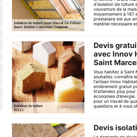
d’isolation de toiture 
couverture de la mais
moyennement à 187 eu
prestataire est aux e
matériel nécessaire e
Devis gratui
avec Innov 
Saint Marcel
Vous habitez à Saint 
souhaitez connaître l
l'artisan Innov Habit
entièrement gratuit po
N’attendez plus pour o
économies d’énergie. B
pour un travail de qu
questions et à vous off
Devis isolat
La demande de devis e