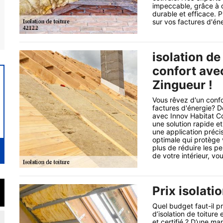
impeccable, grâce à 
durable et efficace. P
sur vos factures d'éne
isolation de
confort ave
Zingueur !
Vous rêvez d'un confo
factures d'énergie? D
avec Innov Habitat Co
une solution rapide et
une application préci
optimale qui protège 
plus de réduire les p
de votre intérieur, vo
Prix isolatio
Quel budget faut-il pr
d’isolation de toiture 
et certifié ? D’une ma