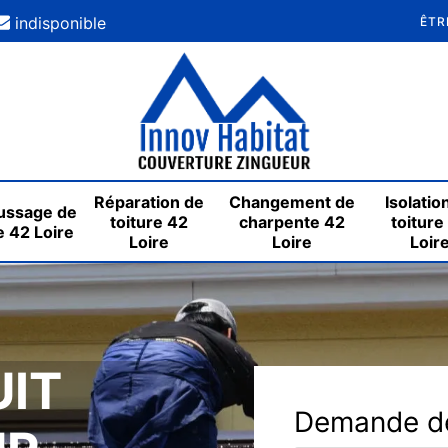
indisponible
ÊTR
Réparation de
Changement de
Isolatio
ssage de
toiture 42
charpente 42
toiture
e 42 Loire
Loire
Loire
Loir
UIT
Demande de