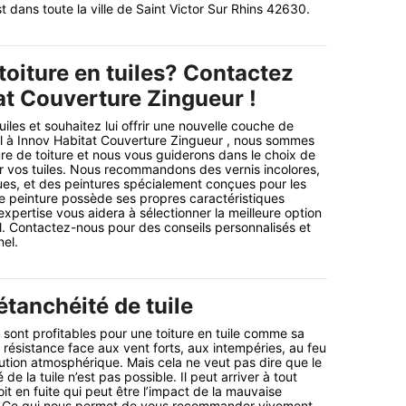
t dans toute la ville de Saint Victor Sur Rhins 42630.
toiture en tuiles? Contactez
at Couverture Zingueur !
uiles et souhaitez lui offrir une nouvelle couche de
el à Innov Habitat Couverture Zingueur , nous sommes
re de toiture et nous vous guiderons dans le choix de
ur vos tuiles. Nous recommandons des vernis incolores,
ues, et des peintures spécialement conçues pour les
e peinture possède ses propres caractéristiques
expertise vous aidera à sélectionner la meilleure option
. Contactez-nous pour des conseils personnalisés et
nel.
tanchéité de tuile
ont profitables pour une toiture en tuile comme sa
 résistance face aux vent forts, aux intempéries, au feu
lution atmosphérique. Mais cela ne veut pas dire que le
e la tuile n’est pas possible. Il peut arriver à tout
it en fuite qui peut être l’impact de la mauvaise
ile. Ce qui nous permet de vous recommander vivement