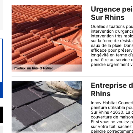
Urgence pein
Sur Rhins
Quelles situations p
intervention d’urgenc
intervention très rapi
sur la force de résist
eaux de la pluie. Dans
efficace pour préserve
longévité en terme d’
peut être au service d
peindre urgemment vo
Entreprise d
Rhins
Innov Habitat Couvert
peinture utilisable po
Sur Rhins 42630. La qu
couverture de maison 
Et si vous ne voulez p
sur votre toit, sache
peindre correctement 