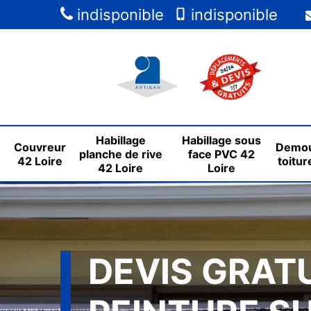
indisponible
indisponible
Habillage
Habillage sous
Couvreur
Demou
planche de rive
face PVC 42
42 Loire
toitur
42 Loire
Loire
DEVIS GRAT