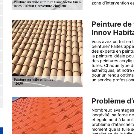
zone d’intervention es
Peinture de 
Innov Habit
Vous avez un toit en t
peinture? Faites app
des experts en peintu
la peinture idéale po
des peintures acryliq
tuiles. Chaque type d
esthétiques, et notre 
pour un rendu optimal
un service profession
Problème d’é
Nombreux avantages s
longévité, sa force de
et également à la pol
problème d’étanchéité d
moment que la tuile so
installation de la tu