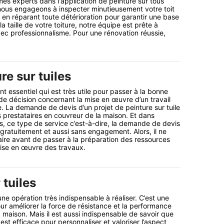
es experts dans l'application de peinture sur tous
nous engageons à inspecter minutieusement votre toit
n réparant toute détérioration pour garantir une base
la taille de votre toiture, notre équipe est prête à
avec professionnalisme. Pour une rénovation réussie,
re sur tuiles
t essentiel qui est très utile pour passer à la bonne
 de décision concernant la mise en œuvre d’un travail
e. La demande de devis d’un projet de peinture sur tuile
s prestataires en couvreur de la maison. Et dans
, ce type de service c’est-à-dire, la demande de devis
 gratuitement et aussi sans engagement. Alors, il ne
faire avant de passer à la préparation des ressources
mise en œuvre des travaux.
 tuiles
une opération très indispensable à réaliser. C’est une
ur améliorer la force de résistance et la performance
 maison. Mais il est aussi indispensable de savoir que
 est efficace pour personnaliser et valoriser l’aspect