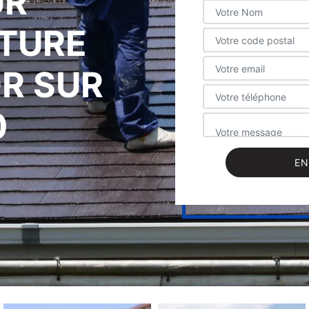
UR
ITURE
OR SUR
0