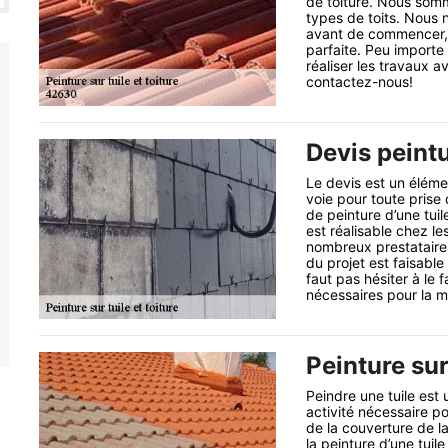
de toiture. Nous somm
types de toits. Nous 
avant de commencer, e
parfaite. Peu importe 
réaliser les travaux 
contactez-nous!
Devis peintu
Le devis est un élémen
voie pour toute prise
de peinture d’une tuil
est réalisable chez le
nombreux prestataires
du projet est faisable
faut pas hésiter à le 
nécessaires pour la 
Peinture sur
Peindre une tuile est 
activité nécessaire po
de la couverture de la
la peinture d’une tuile