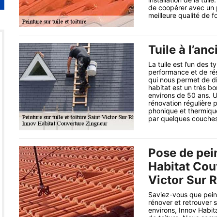
de coopérer avec un p
meilleure qualité de f
Tuile à l’an
La tuile est l’un des t
performance et de rés
qui nous permet de dir
habitat est un très b
environs de 50 ans. Un
rénovation régulière p
phonique et thermique
par quelques couches
Pose de pein
Habitat Cou
Victor Sur R
Saviez-vous que peind
rénover et retrouver 
environs, Innov Habita