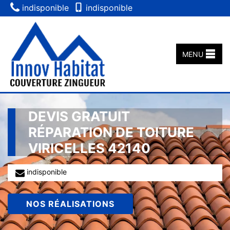
indisponible
indisponible
MENU
DEVIS GRATUIT
RÉPARATION DE TOITURE
VIRICELLES 42140
indisponible
NOS RÉALISATIONS