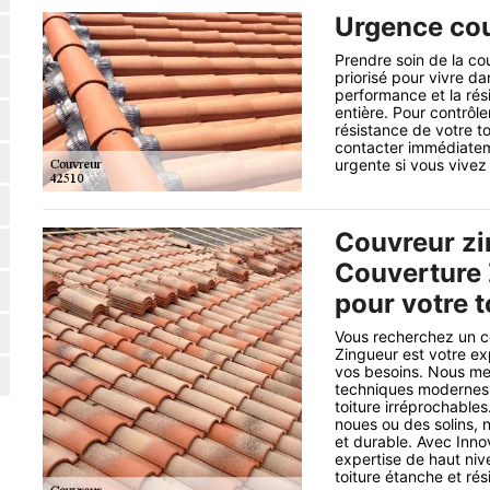
Urgence cou
Prendre soin de la cou
priorisé pour vivre da
performance et la rési
entière. Pour contrôle
résistance de votre to
contacter immédiatem
urgente si vous vivez
Couvreur zi
Couverture Z
pour votre t
Vous recherchez un co
Zingueur est votre ex
vos besoins. Nous met
techniques modernes p
toiture irréprochable
noues ou des solins, 
et durable. Avec Inno
expertise de haut niv
toiture étanche et rés