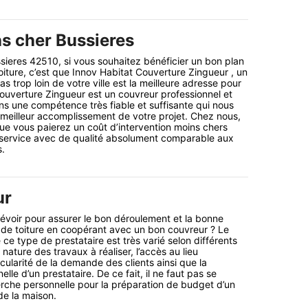
s cher Bussieres
sieres 42510, si vous souhaitez bénéficier un bon plan
oiture, c’est que Innov Habitat Couverture Zingueur , un
as trop loin de votre ville est la meilleure adresse pour
ouverture Zingueur est un couvreur professionnel et
s une compétence très fiable et suffisante qui nous
 meilleur accomplissement de votre projet. Chez nous,
e vous paierez un coût d’intervention moins chers
 service avec de qualité absolument comparable aux
s.
ur
révoir pour assurer le bon déroulement et la bonne
et de toiture en coopérant avec un bon couvreur ? Le
 ce type de prestataire est très varié selon différents
ature des travaux à réaliser, l’accès au lieu
ticularité de la demande des clients ainsi que la
lle d’un prestataire. De ce fait, il ne faut pas se
rche personnelle pour la préparation de budget d’un
de la maison.