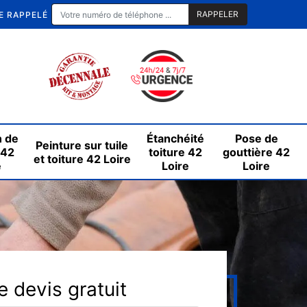
E RAPPELÉ
n de
Étanchéité
Pose de
Peinture sur tuile
 42
toiture 42
gouttière 42
et toiture 42 Loire
e
Loire
Loire
 devis gratuit