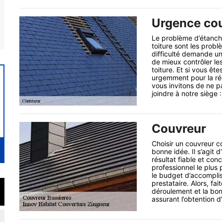
Urgence cou
Le problème d’étanchéi
toiture sont les prob
difficulté demande un
de mieux contrôler le
toiture. Et si vous êt
urgemment pour la ré
vous invitons de ne p
joindre à notre siège 
Couvreur
Choisir un couvreur co
bonne idée. Il s’agit 
résultat fiable et co
professionnel le plus 
le budget d’accompli
prestataire. Alors, fa
déroulement et la bonn
assurant l’obtention d’