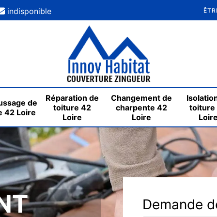
indisponible
ÊTR
Réparation de
Changement de
Isolatio
ssage de
toiture 42
charpente 42
toiture
e 42 Loire
Loire
Loire
Loir
NT
Demande de