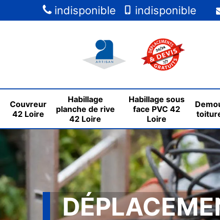
indisponible
indisponible
Habillage
Habillage sous
Couvreur
Demou
planche de rive
face PVC 42
42 Loire
toitur
42 Loire
Loire
DÉPLACEME