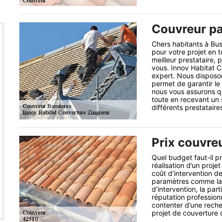
Couvreur pa
Chers habitants à Bus
pour votre projet en t
meilleur prestataire, p
vous. Innov Habitat C
expert. Nous disposon
permet de garantir le
nous vous assurons qu
toute en recevant un
différents prestataire
Prix couvre
Quel budget faut-il p
réalisation d’un proj
coût d’intervention de
paramètres comme la n
d’intervention, la par
réputation professionne
contenter d’une reche
projet de couverture 