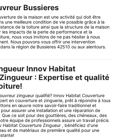
vreur Bussieres
verture de la maison est une activité qui doit être
ns une meilleure condition de vie possible grâce à la
stance de la toiture ainsi que la structure de la maison
r les impacts de la perte de performance et la
iture, nous vous invitons de ne pas hésiter à nous
ent. Nous pouvons vous offrir une intervention
 dans la région de Bussieres 42510 ou aux alentours.
ngueur Innov Habitat
ingueur : Expertise et qualité
oiture!
uvreur zingueur qualifié? Innov Habitat Couverture
pert en couverture et zinguerie, prêt à répondre à tous
tons en œuvre notre savoir-faire traditionnel et
our assurer une installation et une réparation de
s. Que ce soit pour des gouttières, des chéneaux, des
notre équipe de professionnels assure un travail précis
v Habitat Couverture Zingueur , bénéficiez d'une
eau et de matériaux de première qualité pour une
istante!