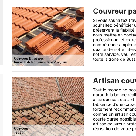
Couvreur pa
Si vous souhaitez trav
souhaitez bénéficier 
préservant la fiabilit
nous mettre en contac
professionnel et expe
compétence amplement
qualité de notre inter
notre service, veuill
toute la zone de Buss
Artisan cou
Tout le monde ne pos
garantir la bonne réal
ainsi que son état. E
l’absence d’une capaci
fortement recommandé
comme un artisan couv
courte durée possible
artisan couvreur prof
réalisation de votre pr