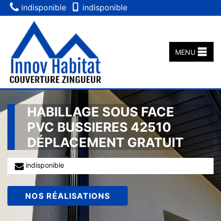
indisponible
indisponible
MENU
HABILLAGE SOUS FACE
PVC BUSSIERES 42510
DÉPLACEMENT GRATUIT
indisponible
NOS RÉALISATIONS