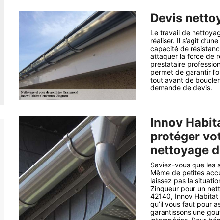
Devis netto
Le travail de nettoyag
réaliser. Il s’agit d’
capacité de résistance
attaquer la force de 
prestataire professio
permet de garantir l’o
tout avant de boucler 
demande de devis.
Innov Habit
protéger vo
nettoyage d
Saviez-vous que les 
Même de petites accu
laissez pas la situati
Zingueur pour un net
42140, Innov Habitat 
qu’il vous faut pour 
garantissons une goutt
intempéries. Pour béné