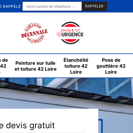
E RAPPELÉ
n de
Étanchéité
Pose de
Peinture sur tuile
 42
toiture 42
gouttière 42
et toiture 42 Loire
e
Loire
Loire
 devis gratuit