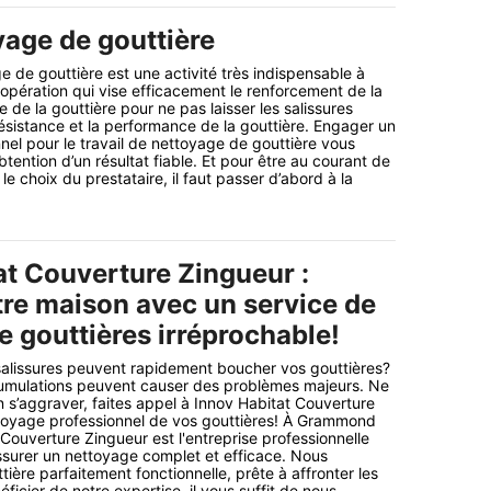
yage de gouttière
e de gouttière est une activité très indispensable à
une opération qui vise efficacement le renforcement de la
 de la gouttière pour ne pas laisser les salissures
résistance et la performance de la gouttière. Engager un
nnel pour le travail de nettoyage de gouttière vous
btention d’un résultat fiable. Et pour être au courant de
le choix du prestataire, il faut passer d’abord à la
at Couverture Zingueur :
tre maison avec un service de
e gouttières irréprochable!
salissures peuvent rapidement boucher vos gouttières?
mulations peuvent causer des problèmes majeurs. Ne
on s’aggraver, faites appel à Innov Habitat Couverture
toyage professionnel de vos gouttières! À Grammond
Couverture Zingueur est l'entreprise professionnelle
assurer un nettoyage complet et efficace. Nous
ière parfaitement fonctionnelle, prête à affronter les
ficier de notre expertise, il vous suffit de nous