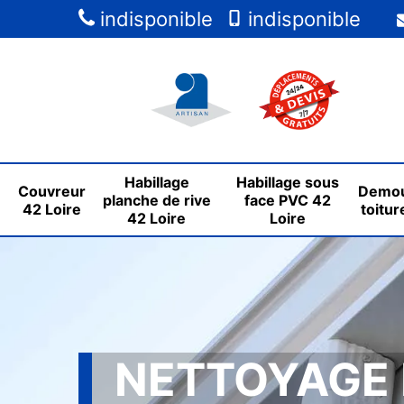
indisponible
indisponible
Habillage
Habillage sous
Couvreur
Demou
planche de rive
face PVC 42
42 Loire
toitur
42 Loire
Loire
NETTOYAGE 