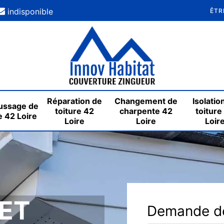
indisponible
ÊTR
Réparation de
Changement de
Isolatio
ssage de
toiture 42
charpente 42
toiture
e 42 Loire
Loire
Loire
Loir
ET
Demande de